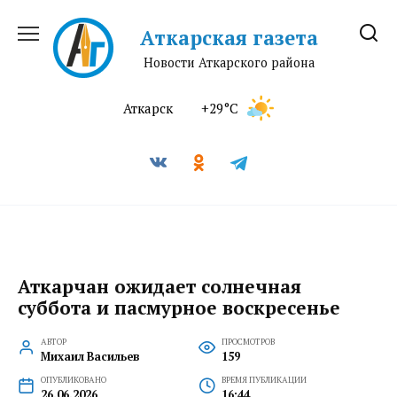
Перейти
к
Аткарская газета
содержанию
Новости Аткарского района
Аткарск
+29°C
Аткарчан ожидает солнечная
суббота и пасмурное воскресенье
АВТОР
ПРОСМОТРОВ
Михаил Васильев
159
ОПУБЛИКОВАНО
ВРЕМЯ ПУБЛИКАЦИИ
26.06.2026
16:44