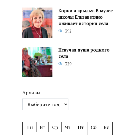
Корни и крылья. В музее
школы Елизаветино
оживает история села
392
Певучая душа родного
села
329
Архивы
Пн
Вт
Ср
Чт
Пт
Сб
Вс