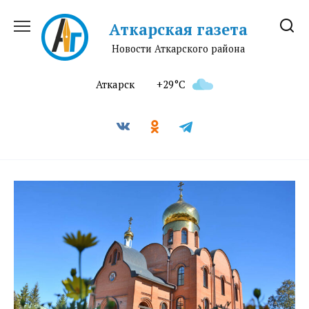
Перейти
к
Аткарская газета
содержанию
Новости Аткарского района
Аткарск
+29°C