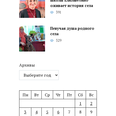
школы Елизаветино
оживает история села
391
Певучая душа родного
села
329
Архивы
Пн
Вт
Ср
Чт
Пт
Сб
Вс
1
2
3
4
5
6
7
8
9