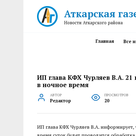
Перейти
Аткарская газ
к
содержанию
Новости Аткарского района
Главная
Все 
ИП глава КФХ Чурляев В.А. 21
в ночное время
АВТОР
ПРОСМОТРОВ
Редактор
20
ИП глава КФХ Чурляев В.А. информирует, чт
время суток будет проводится обработка