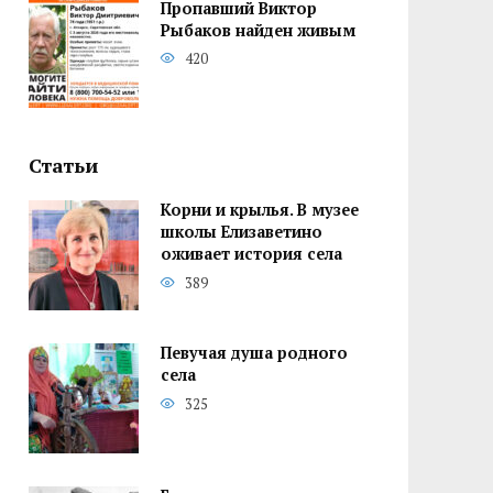
Пропавший Виктор
Рыбаков найден живым
420
Статьи
Корни и крылья. В музее
школы Елизаветино
оживает история села
389
Певучая душа родного
села
325