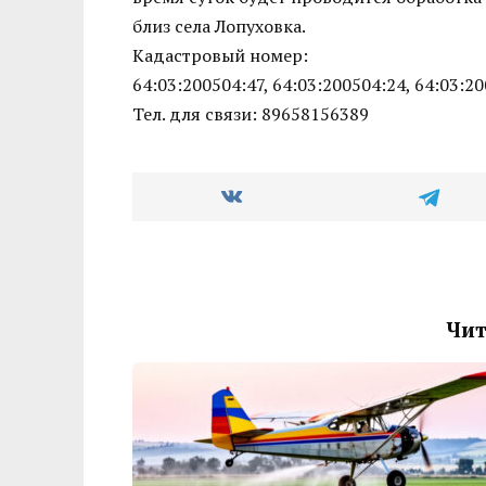
близ села Лопуховка.
Кадастровый номер:
64:03:200504:47, 64:03:200504:24, 64:03:2
Тел. для связи: 89658156389
Чит