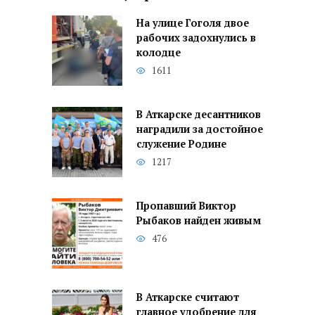
На улице Гоголя двое
рабочих задохнулись в
колодце
1611
В Аткарске десантников
наградили за достойное
служение Родине
1217
Пропавший Виктор
Рыбаков найден живым
476
В Аткарске считают
главное удобрение для