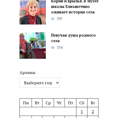
Корни и крылья. В музее
школы Елизаветино
оживает история села
397
Певучая душа родного
села
334
Архивы
Пн
Вт
Ср
Чт
Пт
Сб
Вс
1
2