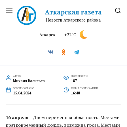
Перейти
к
Аткарская газета
содержанию
Новости Аткарского района
Аткарск
+22°C
АВТОР
ПРОСМОТРОВ
Михаил Васильев
187
ОПУБЛИКОВАНО
ВРЕМЯ ПУБЛИКАЦИИ
15.04.2024
16:48
16 апреля
– Днем переменная облачность. Местами
кратковременный дождь, возможна гроза. Местами