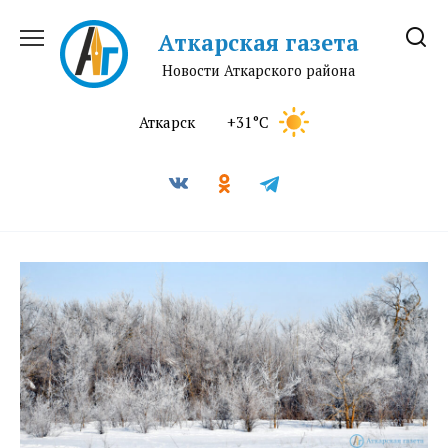
Перейти
к
Аткарская газета
содержанию
Новости Аткарского района
Аткарск
+31°C