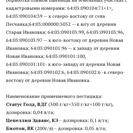
кадастровыми номерами: 64:03:090104:71<1>,
64:03:090104:39 — к северо-востоку от села
Песчанка;64:03:000000:3032 — к югу от деревни
Старая Ивановка; 64:03:090103:99, 64:03:090103:96,
64:03:090103:97 — к юго-востоку от деревни Новая
Ивановка; 64:03:090101:96 — к западу от деревни
Новая Ивановка; 64:03:090101:100,
64:03:090101:101- к юго-западу от деревни Новая
Ивановка; 64:03:090102:6, 64:03:090102:6 -к северо-
востоку от деревни Новая Ивановка.
Наименование применяемого пестицида:
Статус Голд, ВДГ
(300 г/кг+350 г/кг+100 г/кг),
дозировка: 0,04 л/га;
Цепеллин Эдванс, КЭ
– дозировка: 0,1 л/га;
Биотон, ВК
(200г/л) – дозировка: 0,05 л/га;