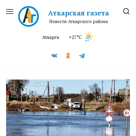
Перейти
к
Аткарская газета
содержанию
Новости Аткарского района
Аткарск
+27°C