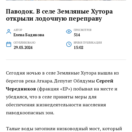
Паводок. В селе Земляные Хутора
открыли лодочную переправу
АВТОР
ПРОСМОТРОВ
Елена Бадикова
514
ОПУБЛИКОВАНО
ВРЕМЯ ПУБЛИКАЦИИ
29.03.2024
15:02
Сегодня ночью в селе Земляные Хутора вышла из
берегов река Аткара. Депутат Облдумы
Сергей
Чередников
(фракция «ЕР») побывал на месте и
убедился, что в селе приняты меры для
обеспечения жизнедеятельности населения
паводкоопасных зон.
Талые воды затопили низководный мост, который