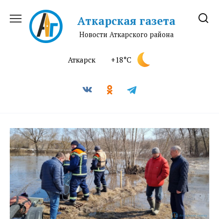
Перейти
к
Аткарская газета
содержанию
Новости Аткарского района
Аткарск
+18°C