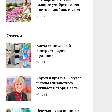
главное удобрение для
цветов – любовь и уход
421
Статьи
Когда социальный
контракт дарит
праздник
11
Корни и крылья. В музее
школы Елизаветино
оживает история села
392
Певучая душа родного