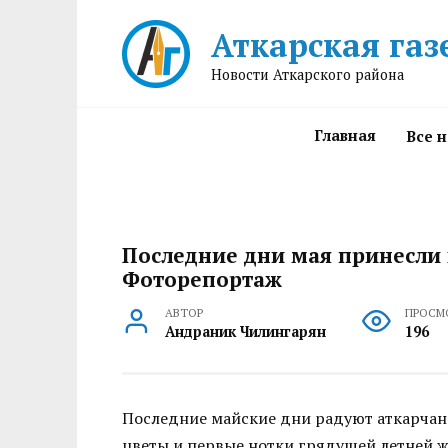
Перейти
Аткарская газ
к
содержанию
Новости Аткарского района
Главная
Все 
Последние дни мая принесли 
Фоторепортаж
АВТОР
ПРОСМ
Андраник Чилингарян
196
Последние майские дни радуют аткарчан
цветы и первые нотки грядущей летней ж