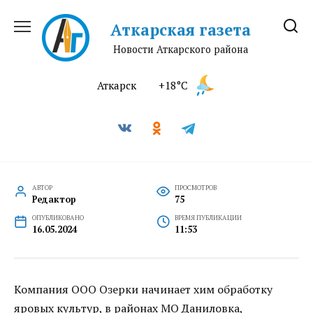
Перейти
к
Аткарская газета
содержанию
Новости Аткарского района
Аткарск
+18°C
АВТОР
ПРОСМОТРОВ
Редактор
75
ОПУБЛИКОВАНО
ВРЕМЯ ПУБЛИКАЦИИ
16.05.2024
11:53
Компания ООО Озерки начинает хим обработку
яровых культур, в районах МО Даниловка,