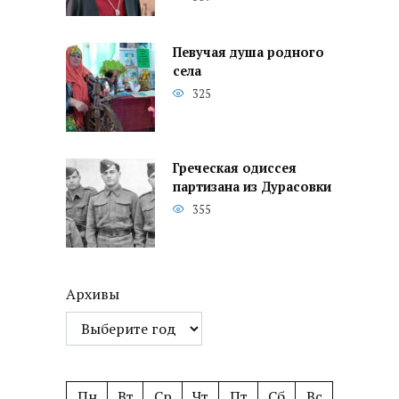
Певучая душа родного
села
325
Греческая одиссея
партизана из Дурасовки
355
Архивы
Пн
Вт
Ср
Чт
Пт
Сб
Вс