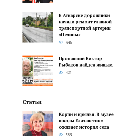
В Аткарске дорожники
начали ремонт главной
транспортной артерии
«Целины»
446
Пропавший Виктор
Рыбаков найден живым
421
Статьи
Корни и крылья. В музее
школы Елизаветино
оживает история села
389