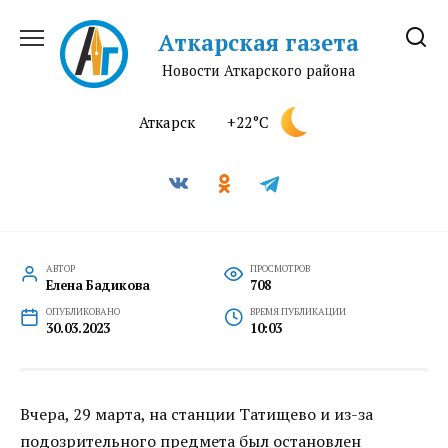
Перейти
к
Аткарская газета
содержанию
Новости Аткарского района
Аткарск
+22°C
АВТОР
ПРОСМОТРОВ
Елена Бадикова
708
ОПУБЛИКОВАНО
ВРЕМЯ ПУБЛИКАЦИИ
30.03.2023
10:03
Вчера, 29 марта, на станции Татищево и из-за
подозрительного предмета был остановлен