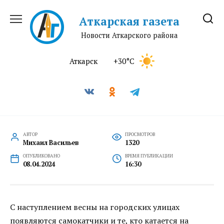
Перейти
к
Аткарская газета
содержанию
Новости Аткарского района
Аткарск
+30°C
АВТОР
ПРОСМОТРОВ
Михаил Васильев
1320
ОПУБЛИКОВАНО
ВРЕМЯ ПУБЛИКАЦИИ
08.04.2024
16:30
С наступлением весны на городских улицах
появляются самокатчики и те, кто катается на