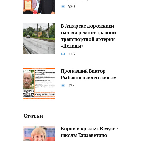
920
В Аткарске дорожники
начали ремонт главной
транспортной артерии
«Целины»
446
Пропавший Виктор
Рыбаков найден живым
423
Статьи
Корни и крылья. В музее
школы Елизаветино