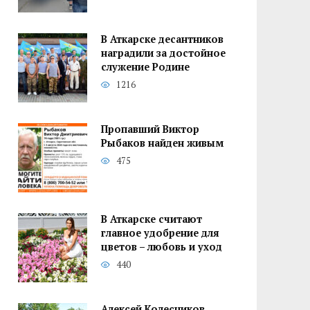
В Аткарске десантников
наградили за достойное
служение Родине
1216
Пропавший Виктор
Рыбаков найден живым
475
В Аткарске считают
главное удобрение для
цветов – любовь и уход
440
Алексей Колесников