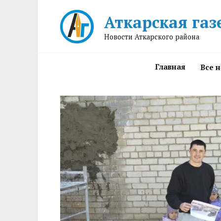
Перейти
Аткарская газ
к
содержанию
Новости Аткарского района
Главная
Все 