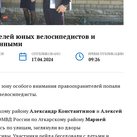
елей юных велосипедистов и
енными
ОВ
ОПУБЛИКОВАНО
ВРЕМЯ ПУБЛИКАЦИИ
17.04.2024
09:26
в зону особого внимания правоохранителей попали
 велосипедисты.
скому району
Александр Константинов
и
Алексей
ОМВД России по Аткарскому району
Марией
ь по улицам, заглянули во дворы
ивы. Участники рейда беседовали с детьми и