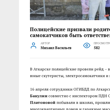
Полицейские призвали родит
самокатчиков быть ответств
АВТОР
ПРОСМОТР
Михаил Васильев
582
В Аткарске полицейские провели рейд – 
юные скутеристы, электросамокатчики и
16 апреля сотрудники ОГИБДД по Аткар
Бакулин
совместно с инспектором ПДН 
Платоновой
побывали в школах, прошлис
многоквартирных домов и гаражные масс