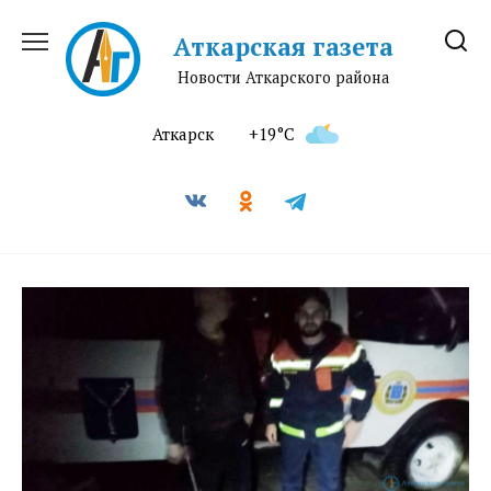
Перейти
к
Аткарская газета
содержанию
Новости Аткарского района
Аткарск
+19°C