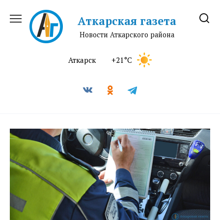
Перейти
к
Аткарская газета
содержанию
Новости Аткарского района
Аткарск
+21°C