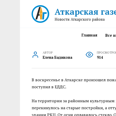
Перейти
Аткарская газ
к
содержанию
Новости Аткарского района
Главная
Все 
АВТОР
ПРОСМОТРО
Елена Бадикова
914
В воскресенье в Аткарске произошел пож
поступил в ЕДДС.
На территории за районным культурным ц
перекинулось на старые постройки, а отт
здании РКЦ. От огня оплавилось стекло.