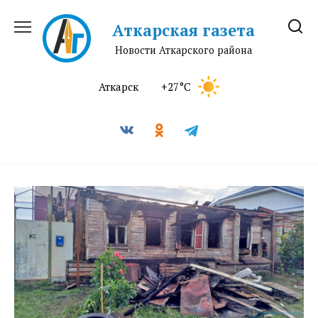
Перейти
к
Аткарская газета
содержанию
Новости Аткарского района
Аткарск
+27°C