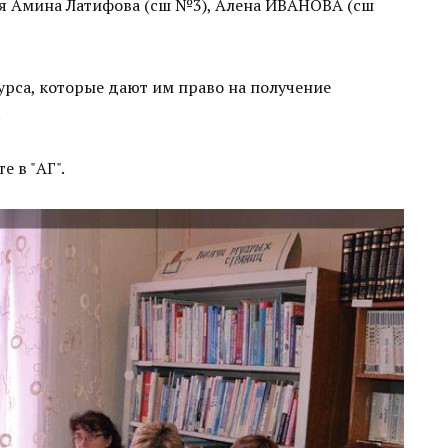
ся Амина Латифова (сш №3), Алена ИВАНОВА (сш
рса, которые дают им право на получение
.
 в "АГ".