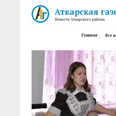
Перейти
Аткарская газ
к
содержанию
Новости Аткарского района
Главная
Все 