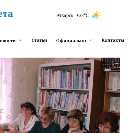
ета
Аткарск
+28°C
Статьи
Контакты
новости
Официально