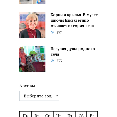
Корни и крылья. В музее
школы Елизаветино
оживает история села
397
Певучая душа родного
села
333
Архивы
Пн
Вт
Ср
Чт
Пт
Сб
Вс