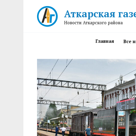
Перейти
Аткарская газ
к
содержанию
Новости Аткарского района
Главная
Все 