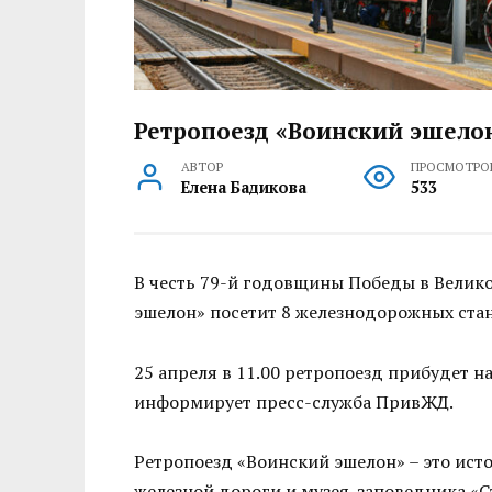
Ретропоезд «Воинский эшелон
АВТОР
ПРОСМОТРО
Елена Бадикова
533
В честь 79-й годовщины Победы в Велик
эшелон» посетит 8 железнодорожных стан
25 апреля в 11.00 ретропоезд прибудет н
информирует пресс-служба ПривЖД.
Ретропоезд «Воинский эшелон» – это ис
железной дороги и музея-заповедника «С