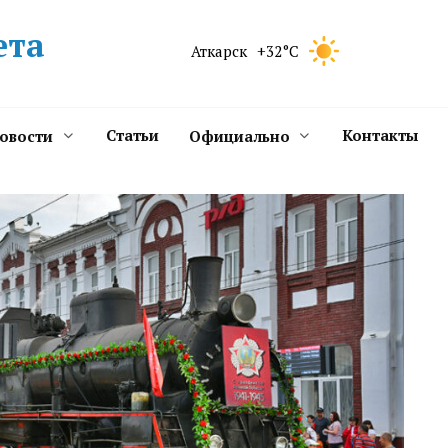
ета
Аткарск
+32°C
Статьи
Контакты
новости
Официально