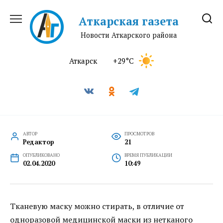
Перейти
к
Аткарская газета
содержанию
Новости Аткарского района
Аткарск
+29°C
АВТОР
ПРОСМОТРОВ
Редактор
21
ОПУБЛИКОВАНО
ВРЕМЯ ПУБЛИКАЦИИ
02.04.2020
10:49
Тканевую маску можно стирать, в отличие от
одноразовой медицинской маски из нетканого