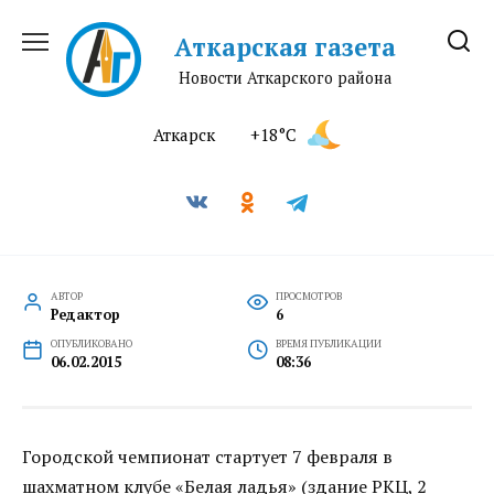
Перейти
к
Аткарская газета
содержанию
Новости Аткарского района
Аткарск
+18°C
АВТОР
ПРОСМОТРОВ
Редактор
6
ОПУБЛИКОВАНО
ВРЕМЯ ПУБЛИКАЦИИ
06.02.2015
08:36
Городской чемпионат стартует 7 февраля в
шахматном клубе «Белая ладья» (здание РКЦ, 2