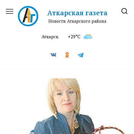
Перейти
к
Аткарская газета
содержанию
Новости Аткарского района
Аткарск
+29°C