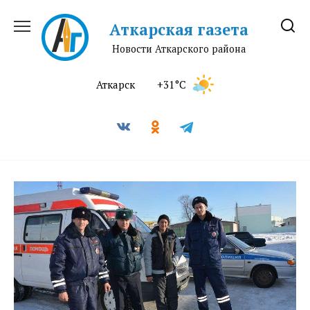
Перейти
к
Аткарская газета
содержанию
Новости Аткарского района
Аткарск
+31°C