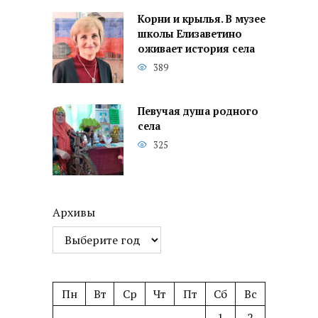
Корни и крылья. В музее
школы Елизаветино
оживает история села
389
Певучая душа родного
села
325
Архивы
Пн
Вт
Ср
Чт
Пт
Сб
Вс
1
2