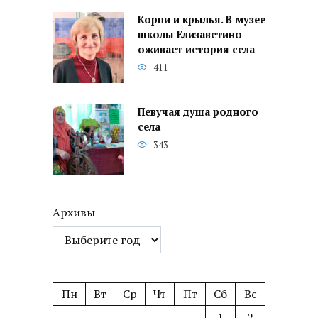
Корни и крылья. В музее
школы Елизаветино
оживает история села
411
Певучая душа родного
села
343
Архивы
Пн
Вт
Ср
Чт
Пт
Сб
Вс
1
2