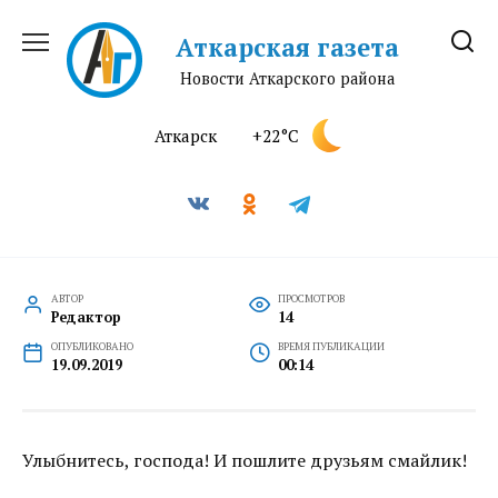
Перейти
к
Аткарская газета
содержанию
Новости Аткарского района
Аткарск
+22°C
АВТОР
ПРОСМОТРОВ
Редактор
14
ОПУБЛИКОВАНО
ВРЕМЯ ПУБЛИКАЦИИ
19.09.2019
00:14
Улыбнитесь, господа! И пошлите друзьям смайлик!