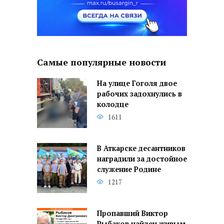
Самые популярные новости
На улице Гоголя двое
рабочих задохнулись в
колодце
1611
В Аткарске десантников
наградили за достойное
служение Родине
1217
Пропавший Виктор
Рыбаков найден живым