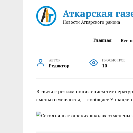
Перейти
Аткарская газ
к
содержанию
Новости Аткарского района
Главная
Все 
АВТОР
ПРОСМОТРОВ
Редактор
10
В связи с резким понижением температуры
смены отменяются, — сообщает Управлени