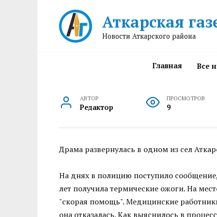
Перейти
Аткарская газ
к
содержанию
Новости Аткарского района
Главная
Все 
АВТОР
ПРОСМОТРОВ
Редактор
9
Драма развернулась в одном из сел Аткар
На днях в полицию поступило сообщение,
лет получила термические ожоги. На ме
"скорая помощь". Медицинские работник
она отказалась. Как выяснилось в процес