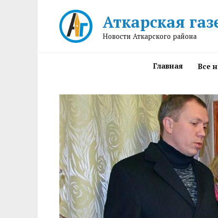
Перейти
Аткарская газ
к
содержанию
Новости Аткарского района
Главная
Все 