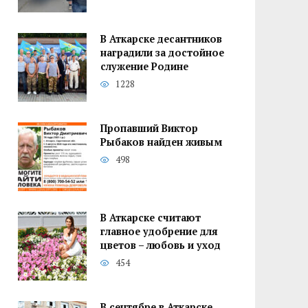
В Аткарске десантников
наградили за достойное
служение Родине
1228
Пропавший Виктор
Рыбаков найден живым
498
В Аткарске считают
главное удобрение для
цветов – любовь и уход
454
В сентябре в Аткарске