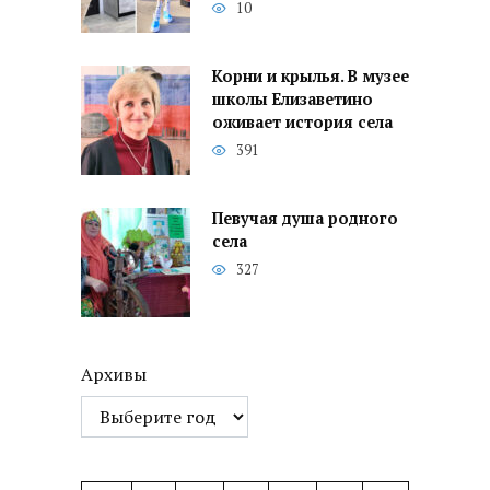
10
Корни и крылья. В музее
школы Елизаветино
оживает история села
391
Певучая душа родного
села
327
Архивы