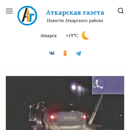
Перейти
к
Аткарская газета
содержанию
Новости Аткарского района
Аткарск
+19°C