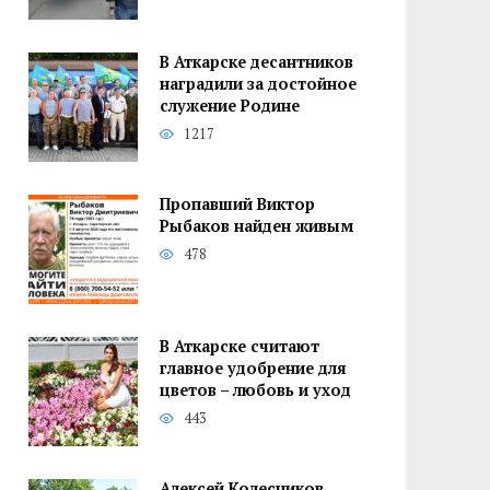
В Аткарске десантников
наградили за достойное
служение Родине
1217
Пропавший Виктор
Рыбаков найден живым
478
В Аткарске считают
главное удобрение для
цветов – любовь и уход
443
Алексей Колесников