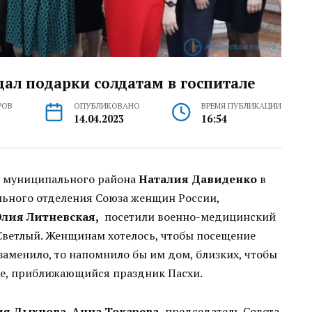
ал подарки солдатам в госпитале
РОВ
ОПУБЛИКОВАНО
ВРЕМЯ ПУБЛИКАЦИИ
14.04.2023
16:54
о муниципального района
Наталия Давиденко
в
льного отделения Союза женщин России,
лия Литневская,
посетили военно-медицинский
Светлый. Женщинам хотелось, чтобы посещение
заменило, то напомнило бы им дом, близких, чтобы
тие, приближающийся праздник Пасхи.
ия Дыхнова, Анна Токарева,
председатель Совета