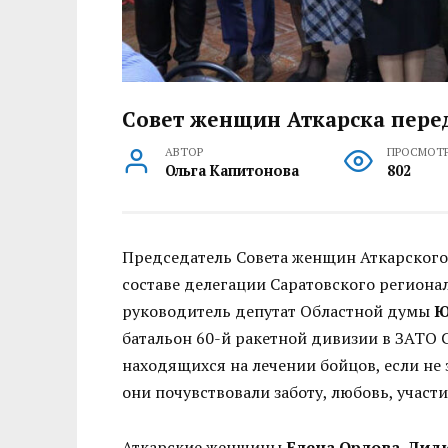
Совет женщин Аткарска перед
АВТОР
ПРОСМОТ
Ольга Капитонова
802
Председатель Совета женщин Аткарског
составе делегации Саратовского региона
руководитель депутат Областной думы
Ю
батальон 60-й ракетной дивизии в ЗАТО 
находящихся на лечении бойцов, если не 
они почувствовали заботу, любовь, учас
Аткарские женщины
Елена Орлова, Лид