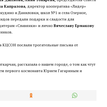
а Капралова
, директор кооператива «Лидер»
кудино и Даниловки, школ №1 и села Озерное,
лидов передали подарки и сладости для
дитерам «Славянки» и лично
Вячеславу Ермакову
тников.
ва КЦСОН послали трогательные письма от
ткарчан, рассказала о нашем городе, о том как чтут
енем первого космонавта Юрием Гагариным и