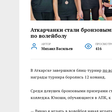
Аткарчанки стали бронзовым
по волейболу
АВТОР
ПРОСМОТР
Михаил Васильев
416
В Аткарске завершился блиц-турнир
по в
награды турнира боролись 12 команд.
Среди девушек бронзовыми призерами ст
колледжа. Юноши, обучающиеся в АПК, к 
— Лично я играть в волейбол начал играть