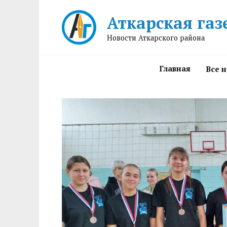
Перейти
Аткарская газ
к
содержанию
Новости Аткарского района
Главная
Все 