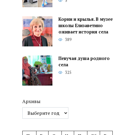
5
Корни и крылья. В музее
школы Елизаветино
оживает история села
389
Певучая душа родного
села
325
Архивы