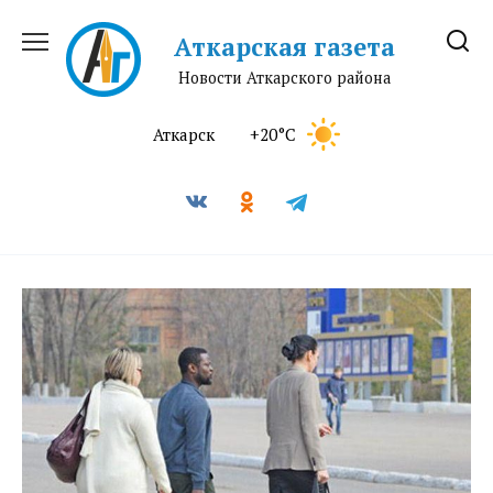
Перейти
к
Аткарская газета
содержанию
Новости Аткарского района
Аткарск
+20°C