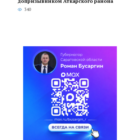
допризывником Аткарского района
340