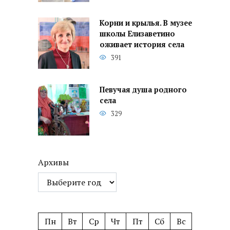
Корни и крылья. В музее
школы Елизаветино
оживает история села
391
Певучая душа родного
села
329
Архивы
Пн
Вт
Ср
Чт
Пт
Сб
Вс