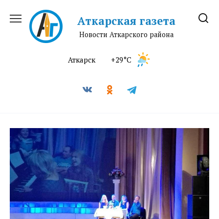
Перейти
к
Аткарская газета
содержанию
Новости Аткарского района
Аткарск
+29°C