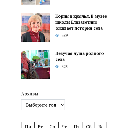
Корни и крылья. В музее
школы Елизаветино
оживает история села
389
Певучая душа родного
села
325
Архивы
Пн
Вт
Ср
Чт
Пт
Сб
Вс