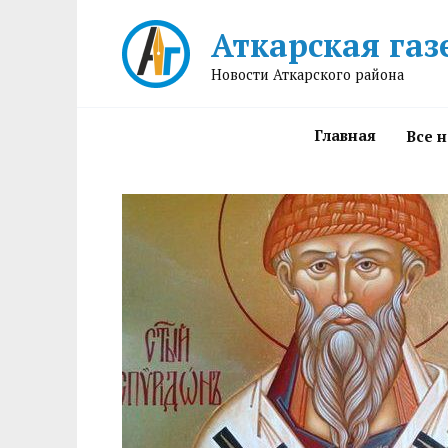
Перейти
Аткарская газ
к
содержанию
Новости Аткарского района
Главная
Все 