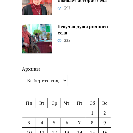
оживает история села
397
Певучая душа родного
села
335
Архивы
Пн
Вт
Ср
Чт
Пт
Сб
Вс
1
2
3
4
5
6
7
8
9
10
11
12
13
14
15
16