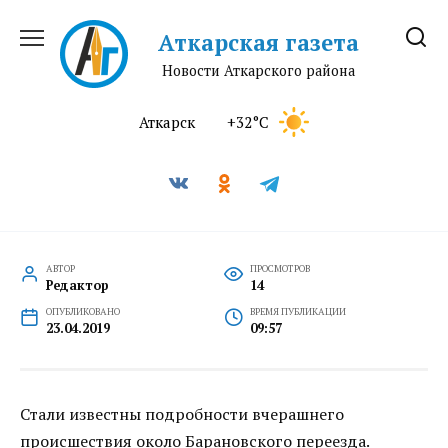
Перейти
к
Аткарская газета
содержанию
Новости Аткарского района
Аткарск
+32°C
АВТОР
ПРОСМОТРОВ
Редактор
14
ОПУБЛИКОВАНО
ВРЕМЯ ПУБЛИКАЦИИ
23.04.2019
09:57
Стали известны подробности вчерашнего
происшествия около Барановского переезда.