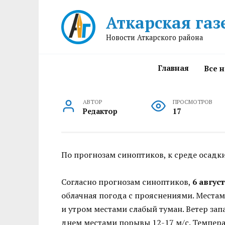
Перейти
Аткарская газ
к
содержанию
Новости Аткарского района
Главная
Все 
АВТОР
ПРОСМОТРОВ
Редактор
17
По прогнозам синоптиков, к среде осадки
Согласно прогнозам синоптиков,
6 авгус
облачная погода с прояснениями. Места
и утром местами слабый туман. Ветер зап
днем местами порывы 12-17 м/с. Темпера