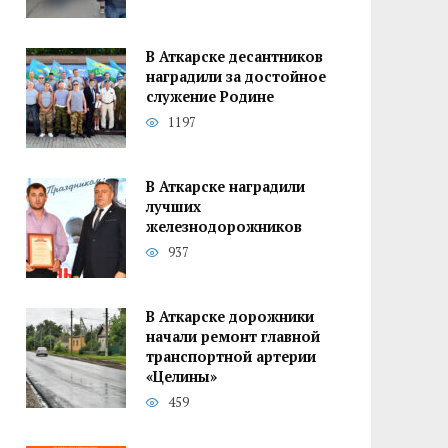
В Аткарске десантников
наградили за достойное
служение Родине
1197
В Аткарске наградили
лучших
железнодорожников
937
В Аткарске дорожники
начали ремонт главной
транспортной артерии
«Целины»
459