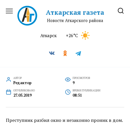
Перейти
к
Аткарская газета
содержанию
Новости Аткарского района
Аткарск
+26°C
АВТОР
ПРОСМОТРОВ
Редактор
9
ОПУБЛИКОВАНО
ВРЕМЯ ПУБЛИКАЦИИ
27.05.2019
08:51
Преступник разбил окно и незаконно проник в дом.