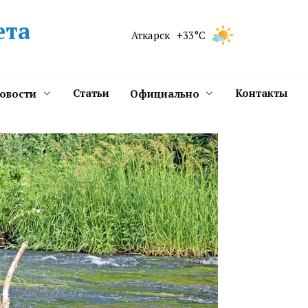
ета
Аткарск
+33°C
Статьи
Контакты
новости
Официально