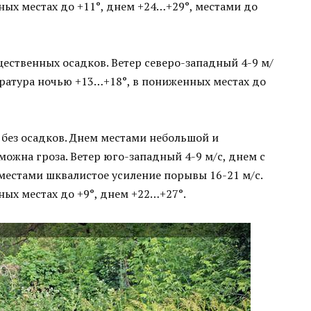
ых местах до +11°, днем +24…+29°, местами до
щественных осадков. Ветер северо-западный 4-9 м/
ература ночью +13…+18°, в пониженных местах до
без осадков. Днем местами небольшой и
жна гроза. Ветер юго-западный 4-9 м/с, днем с
 местами шквалистое усиление порывы 16-21 м/с.
ых местах до +9°, днем +22…+27°.