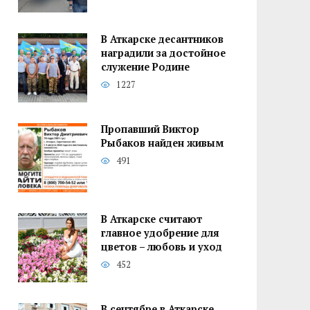
В Аткарске десантников
наградили за достойное
служение Родине
1227
Пропавший Виктор
Рыбаков найден живым
491
В Аткарске считают
главное удобрение для
цветов – любовь и уход
452
В сентябре в Аткарске