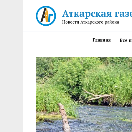
Перейти
Аткарская газ
к
содержанию
Новости Аткарского района
Главная
Все 