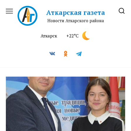
Перейти
к
Аткарская газета
содержанию
Новости Аткарского района
Аткарск
+22°C