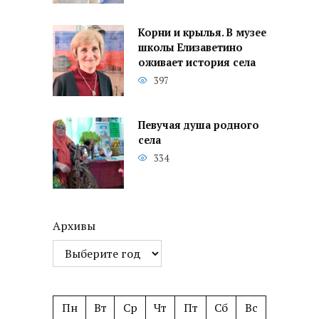
Корни и крылья. В музее
школы Елизаветино
оживает история села
397
Певучая душа родного
села
334
Архивы
Пн
Вт
Ср
Чт
Пт
Сб
Вс