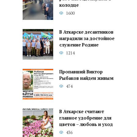
колодце
1600
В Аткарске десантников
наградили за достойное
служение Родине
1214
Пропавший Виктор
Рыбаков найден живым
474
В Аткарске считают
главное удобрение для
цветов – любовь и уход
436